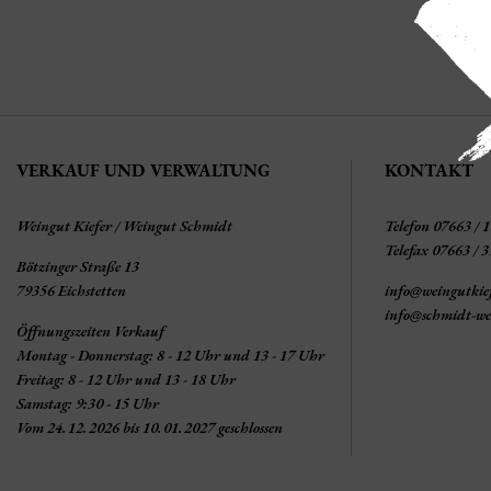
VERKAUF UND VERWALTUNG
KONTAKT
Weingut Kiefer / Weingut Schmidt
Telefon 07663 / 
Telefax 07663 / 
Bötzinger Straße 13
79356 Eichstetten
info@weingutkie
info@schmidt-we
Öffnungszeiten Verkauf
Montag - Donnerstag: 8 - 12 Uhr und 13 - 17 Uhr
Freitag: 8 - 12 Uhr und 13 - 18 Uhr
Samstag: 9:30 - 15 Uhr
Vom 24.12.2026 bis 10.01.2027 geschlossen