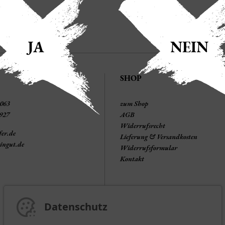
JA
NEIN
SHOP
1063
zum Shop
3927
AGB
Widerrufsrecht
fer.de
Lieferung & Versandkosten
ingut.de
Widerrufsformular
Kontakt
Datenschutz