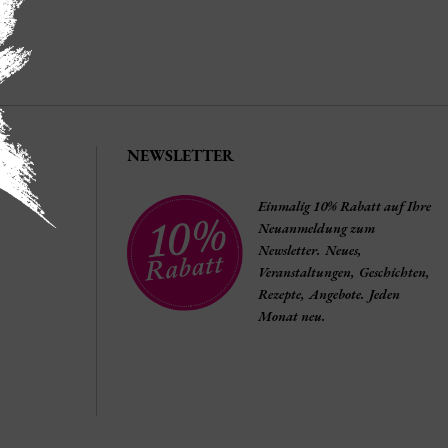
NEWSLETTER
Einmalig 10% Rabatt auf Ihre
Neuanmeldung zum
Newsletter. Neues,
Veranstaltungen, Geschichten,
Rezepte, Angebote. Jeden
Monat neu.