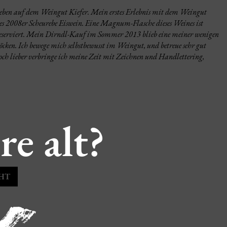
Leben auf dem Weingut Kiefer. Mein erstes Erlebnis mit dem Weingut
es 2008er Scheurebe Eiswein. Eine Magnum-Flasche dieses Weines ist
reserviert. Mein Dirndl-Kauf im Sommer 2013 blieb eine meiner wenigen
ken. Ich bewege mich selbstbewusst im Weingut, und betreue sehr gut
och lieber verbringe ich meine Zeit mit Zeichnen und Handlettering,
re alt?
HT