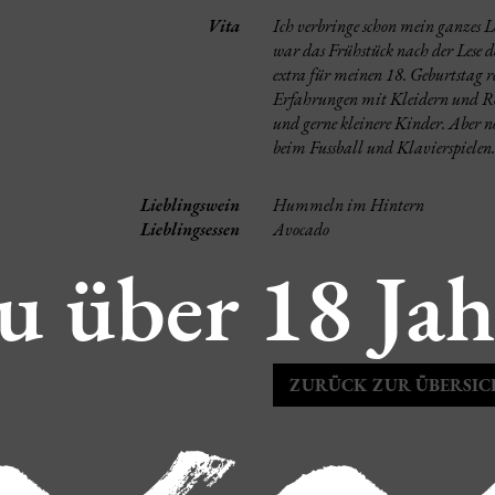
Vita
Ich verbringe schon mein ganzes 
war das Frühstück nach der Lese d
extra für meinen 18. Geburtstag 
Erfahrungen mit Kleidern und Röc
und gerne kleinere Kinder. Aber n
beim Fussball und Klavierspielen.
Lieblingswein
Hummeln im Hintern
Lieblingsessen
Avocado
u über 18 Jah
ZURÜCK ZUR ÜBERSIC