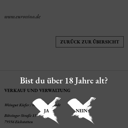
www.eurovino.de
ZURÜCK ZUR ÜBERSICHT
Bist du über 18 Jahre alt?
VERKAUF UND VERWALTUNG
Weingut Kiefer / Weingut Schmidt
JA
NEIN
Bötzinger Straße 13
79356 Eichstetten