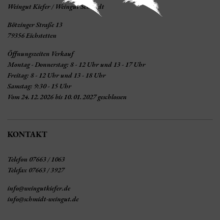
Weingut Kiefer / Weingut Schmidt
Bötzinger Straße 13
79356 Eichstetten
Öffnungszeiten Verkauf
Montag - Donnerstag: 8 - 12 Uhr und 13 - 17 Uhr
Freitag: 8 - 12 Uhr und 13 - 18 Uhr
Samstag: 9:30 - 15 Uhr
Vom 24.12.2026 bis 10.01.2027 geschlossen
KONTAKT
Telefon 07663 / 1063
Telefax 07663 / 3927
info@weingutkiefer.de
info@schmidt-weingut.de