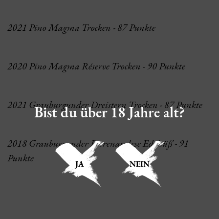
2021 Pino Magma Trocken
- 87 Punkte
2020 Pino Magma Réserve Trocken
- 90 Punkte
2021 Grauburgunder Dreistern Trocken
- 87 Punkte
Bist du über 18 Jahre alt?
2018 Grauburgunder Beerenauslese Edelsüß
- 91
Punkte
JA
NEIN