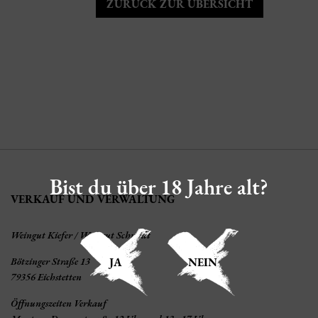
ZURÜCK ZUR ÜBERSICHT
Bist du über 18 Jahre alt?
VERKAUF UND VERWALTUNG
Weingut Kiefer / Weingut Schmidt
Bötzinger Straße 13
JA
NEIN
79356 Eichstetten
Öffnungszeiten Verkauf