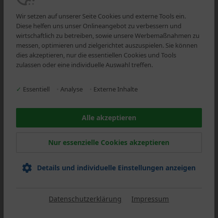
Wir setzen auf unserer Seite Cookies und externe Tools ein.
Diese helfen uns unser Onlineangebot zu verbessern und
wirtschaftlich zu betreiben, sowie unsere Werbemaßnahmen zu
messen, optimieren und zielgerichtet auszuspielen. Sie können
dies akzeptieren, nur die essentiellen Cookies und Tools
zulassen oder eine individuelle Auswahl treffen.
✓
Essentiell
•
Analyse
•
Externe Inhalte
Alle akzeptieren
AWC VIENNA 2018 - INTERNATIONAL
Nur essenzielle Cookies akzeptieren
WINE CHALLENGE
2 mal Gold, und 7 mal Silber für das Weingut Schmidt
Details und individuelle Einstellungen anzeigen
Datenschutzerklärung
Impressum