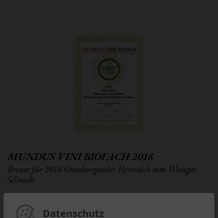
MUNDUS VINI BIOFACH 2018
Bronze für 2016 Grauburgunder Herzstück vom Weingut
Schmidt
Datenschutz