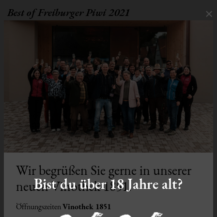
×
Best of Freiburger Piwi 2021
2 Mal den 2. Platz
Wir begrüßen Sie gerne in unserer
Bist du über 18 Jahre alt?
neuen Vinothek 1851!
falstaff - ROSÉ TROPHY 2021
Öffnungszeiten
Vinothek 1851
90 Punkte