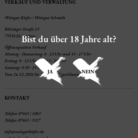
VERKAUF UND VERWALTUNG
Weingut Kiefer / Weingut Schmidt
Bötzinger Straße 13
79356 Eichstetten
Bist du über 18 Jahre alt?
Öffnungszeiten Verkauf
Montag - Donnerstag: 8 - 12 Uhr und 13 - 17 Uhr
Freitag: 8 - 12 Uhr und 13 - 18 Uhr
Samstag: 9:30 - 15 Uhr
JA
NEIN
Vom 24.12.2026 bis 10.01.2027 geschlossen
KONTAKT
Telefon 07663 / 1063
Telefax 07663 / 3927
info@weingutkiefer.de