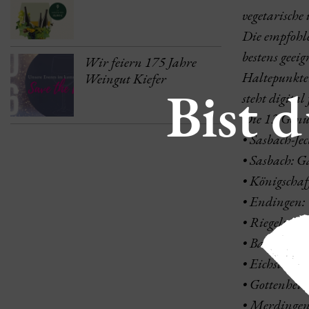
vegetarische
Die empfohle
bestens geei
Wir feiern 175 Jahre
Haltepunkten
Weingut Kiefer
Bist d
steht digital
Die 13 Genu
• Sasbach-Je
• Sasbach: 
• Königschaf
• Endingen:
• Riegel: Caf
• Bahlingen
• Eichstette
• Gottenheim
• Merdingen