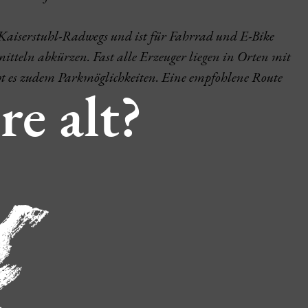
Kaiserstuhl-Radwegs und ist für Fahrrad und E-Bike
smitteln abkürzen. Fast alle Erzeuger liegen in Orten mit
bt es zudem Parkmöglichkeiten. Eine empfohlene Route
re alt?