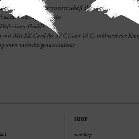
Kaiserstühler Winzergenossenschaft Ihringen eG
Schwesterherz Café & Wein
: Hofkräuter GmbH
 es mit Mit BZ-Card für 35 € (statt 40 €) inklusive der Kost
ng unter mehr.bz/genuss-radtour
SHOP
1063
zum Shop