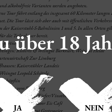
 und alkoholfreie Varianten werden angeboten.
ne Tour führt entlang des insgesamt 60 Kilometer langen 
gnet. Die Tour lässt sich aber auch mit öffentlichen Verkehr
 der Kaiserstuhl-S-Bahnlinien 1 und 5. In allen Orten gi
u über 18 Jah
 für die Teilnehmer bereit.
sspartner:
chtingen: Rösterei & Weingut Burkhart, Weingut Helde
Gartenwirtschaft Zur Limburg
fhausen: Kaiserstühler Landeis
 Weingut Leopold Schätzle
é Schöpflin
: Winzer vom Silberberg
n: Weingut Friedrich Kiefer/Vinothek 1851
: Tante S - Das Outdoor Eis Café
JA
NEIN
: Strauße & Weingut Gretzmeier