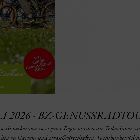
ULI 2026 - BZ-GENUSSRADT
einschmeckertour in eigener Regie werden die Teilnehmer a
s hin zu Garten- und Straußwirtschaften, Weinbaubetriebe